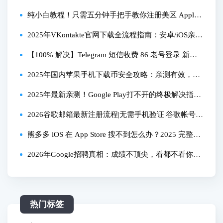
蓄卡！
析与使用指南
纯小白教程！只需五分钟手把手教你注册美区 Apple I
D！无需信用卡
2025年VKontakte官网下载全流程指南：安卓/iOS亲测
可用，解决安装难题
【100% 解决】Telegram 短信收费 86 老号登录 新号
注册
2025年国内苹果手机下载币安全攻略：亲测有效，一
步步教你搞定
2025年最新亲测！Google Play打不开的终极解决指
南，从闪退到下载全流程搞定
2026谷歌邮箱最新注册流程|无需手机验证|谷歌帐号自
由注册|谷歌企业邮箱|Gmail注册教程
熊多多 iOS 在 App Store 搜不到怎么办？2025 完整版
教程亲测有效！
2026年Google招聘真相：成绩不顶尖，看都不看你一
眼？
热门标签