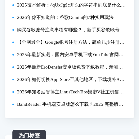
法
2025技术解析：^qUxJg$c开头的字符串到底是什么？
亲测解密全流程
2026年你不知道的：谷歌Gemini的7种实用玩法
购买谷歌账号注意事项有哪些？，新手买谷歌账号有
哪些靠谱渠道？，如何避免买到谷歌黑号？
【全网最全】Google帐号注册方法，简单几步注册谷
歌账户｜100%成功｜跳过+86手机号验证｜轻松开通
2025年最新实测：国内安卓手机下载YouTube官网版
｜Gmail｜Gemini｜Youtube｜谷歌网盘｜1
全流程，一次搞定网络问题！
2025年最新EroDensha安卓版免费下载教程，亲测有
效！全流程详解
2026年如何切换App Store至其他地区，下载境外Ap
p？【无需注册新账号，仅换地址实操指南】
2026年知名油管博主LinusTechTips疑虑V社主机售
价：定价存疑、氛围暗藏隐忧
BandReader 手机端安卓版怎么下载？2025 完整版教
程亲测有效！
热门标签