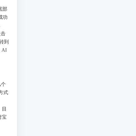
底部
成功
把
点击
跳转到
AI
几个
的方式
，目
付宝