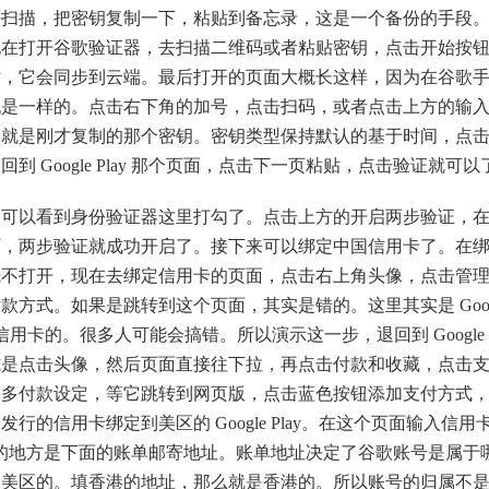
法扫描，把密钥复制一下，粘贴到备忘录，这是一个备份的手段
现在打开谷歌验证器，去扫描二维码或者粘贴密钥，点击开始按
话，它会同步到云端。最后打开的页面大概长这样，因为在谷歌
也是一样的。点击右下角的加号，点击扫码，或者点击上方的输
钥就是刚才复制的那个密钥。密钥类型保持默认的基于时间，点
 Google Play 那个页面，点击下一页粘贴，点击验证就可以
以看到身份验证器这里打勾了。点击上方的开启两步验证，
下，两步验证就成功开启了。接下来可以绑定中国信用卡了。在
先不打开，现在去绑定信用卡的页面，点击右上角头像，点击管
方式。如果是跳转到这个页面，其实是错的。这里其实是 Goog
卡的。很多人可能会搞错。所以演示这一步，退回到 Google P
式是点击头像，然后页面直接往下拉，再点击付款和收藏，点击
的更多付款设定，等它跳转到网页版，点击蓝色按钮添加支付方式
的信用卡绑定到美区的 Google Play。在这个页面输入信用
要的地方是下面的账单邮寄地址。账单地址决定了谷歌账号是属于
是美区的。填香港的地址，那么就是香港的。所以账号的归属不