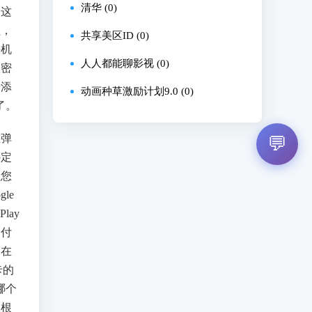
清华 (0)
。这
钮，
共享美区ID (0)
手机
人人都能聊影视 (0)
入密
击添
动画种草激励计划9.0 (0)
了。
在弹
💬
绑定
理您
le
lay
支付
，在
卡的
哪个
是根