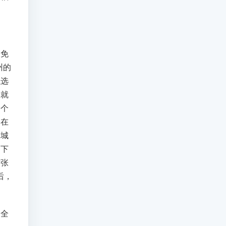
个免
州的
以选
看就
一个
。在
，城
，下
这张
后，
的全