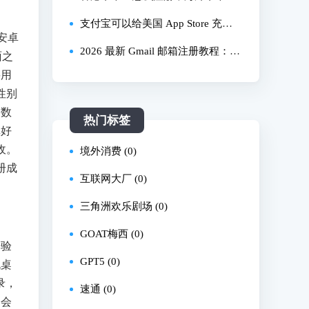
款工亚？开户6个月后可申请工银亚
建，新手必看注册防封教程
怎么注册，苹果手机怎么注册海外I
支付宝可以给美国 App Store 充钱
产安卓
洲信用
D下载欧易币安app，OKX苹果app
了！无需信用卡直接购买美区 Appl
2026 最新 Gmail 邮箱注册教程：实
面之
要用
怎么安装，币安app苹果怎么安装
e ID、Google Play、Spotify、Hulu
测 100% 跳过手机号验证
性别
礼品卡｜数字牧民LC
加数
热门标签
填好
收。
境外消费 (0)
册成
互联网大厂 (0)
三角洲欢乐剧场 (0)
GOAT梅西 (0)
步验
GPT5 (0)
机桌
录，
速通 (0)
，会