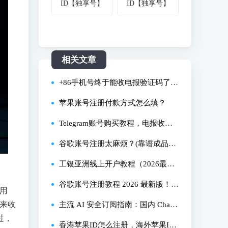
ID【独享号】
ID【独享号】
相关文章
+86手机号终于能收电报验证码了？
但注册完别忘了防盗号
苹果账号注册付款方式怎么填？
Telegram账号购买教程，电报收不
到短信验证码，telegram注册收不到
谷歌账号注册太麻烦？(靠谱成品号
短信怎么办？电报账号购买
购买平台推荐)
工银亚洲线上开户教程（2026最
新）！香港工亚APP如何网上开
谷歌账号注册教程 2026 最新版！一
信用
卡来收
户？资金回国神卡、工银亚洲提款
次成功，跳过验证，避免秒封技巧
主流 AI 安全订阅指南：国内 ChatG
过，
卡如何免费内地取款？工行如何汇
PT & Claude 的底层逻辑与环境搭
香港苹果ID怎么注册，海外苹果ID