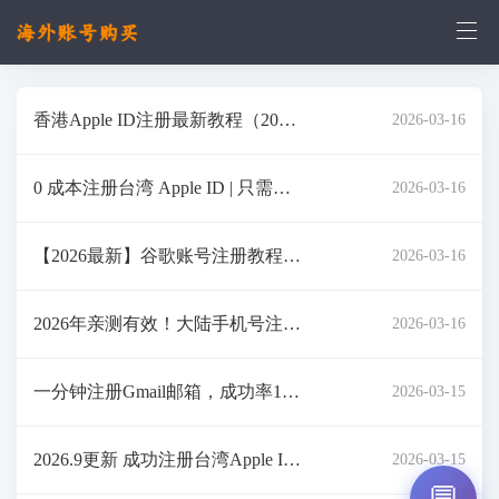
香港Apple ID注册最新教程（202
2026-03-16
6）、便捷，简单，一次成功、无
0 成本注册台湾 Apple ID | 只需大
2026-03-16
需香港信用卡、无需香港电话卡、
陆电话邮箱 丝滑注册
不要国外邮箱、注册香港苹果ID苹
【2026最新】谷歌账号注册教程！
2026-03-16
果手机下载币安、欧易、富途牛
一次成功！Google账号注册需要扫
2026年亲测有效！大陆手机号注册
2026-03-16
码怎么办？谷歌邮箱注册手机号码
Telegram 完整教程
无法验证怎么办？被秒封怎么办？
一分钟注册Gmail邮箱，成功率10
2026-03-15
注册谷歌账号后必须做的设置
0%
2026.9更新 成功注册台湾Apple ID
2026-03-15
💬