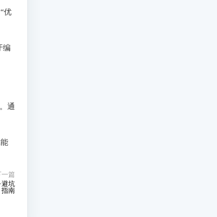
“优
牙编
来。通
你能
下一篇
+避坑
指南