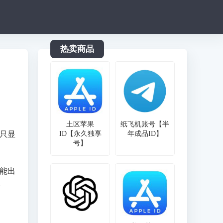
热卖商品
土区苹果
纸飞机账号【半
上只显
ID【永久独享
年成品ID】
号】
可能出
解