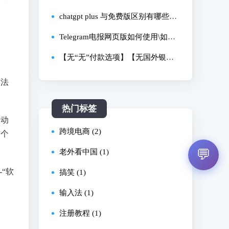
one 上的Apple ID，忘記密碼也可
chatgpt plus 与免费版区别有哪些，
以！
plus 怎么用国内卡充值，免费版 GP
Telegram电报网页版如何使用\如何
T-4o 生图效果差吗？
搜索，中文导航、建群设置、电报
【无“无”付款选项】【无国外银行
注册
卡】【无国外PayPal】：Apple ID账
方法
单地址修改方法
热门标签
自动
跨境电商 (2)
这个
💬
老外看中国 (1)
“软
搞笑 (1)
输入法 (1)
注册教程 (1)