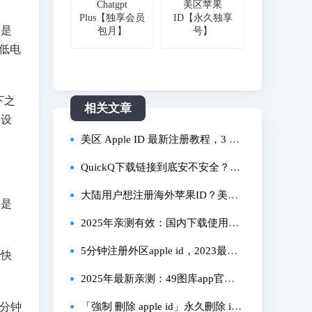
Chatgpt
美区苹果
Plus【独享会员
ID【永久独享
实是
包月】
号】
低电
下之
相关文章
个设
美区 Apple ID 最新注册教程，3 分
钟搞定，100% 成功，0 门槛超简单
QuickQ下载链接到底安不安全？20
25年亲测获取全流程与避坑指南
大陆用户想注册海外苹果ID？美区
它是
港区台区我试了，这两个报错终于
2025年亲测有效：国内下载使用Op
解决了
enAI Sora的全流程攻略
5分钟注册外区apple id，2023最新
始快
苹果id账号申请教程，注册香港/台
2025年最新亲测：49图库app官方
分钟
湾apple id 教学
下载安装全流程指南，一篇搞定！
「強制 刪除 apple id」永久刪除 iPh