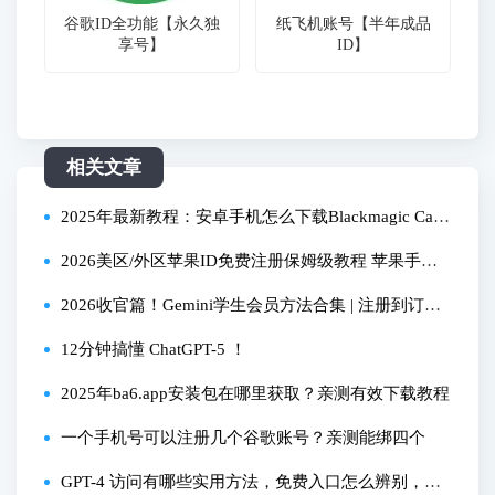
谷歌ID全功能【永久独
纸飞机账号【半年成品
享号】
ID】
相关文章
2025年最新教程：安卓手机怎么下载Blackmagic Cam
era应用？亲测可用！
2026美区/外区苹果ID免费注册保姆级教程 苹果手机
突破限制下载软件全攻略
2026收官篇！Gemini学生会员方法合集 | 注册到订阅
全流程演示与总结 | 解决资格账号、学生认证、绑
12分钟搞懂 ChatGPT-5 ！
卡、养号等核心问题
2025年ba6.app安装包在哪里获取？亲测有效下载教程
一个手机号可以注册几个谷歌账号？亲测能绑四个
GPT-4 访问有哪些实用方法，免费入口怎么辨别，服