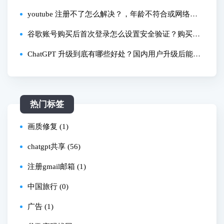
务器错误如何解决？
youtube 注册不了怎么解决？，年龄不符合或网络错
误有办法吗？，2025 最新申诉技巧是什么？
谷歌账号购买后首次登录怎么设置安全验证？购买后
怎么添加辅助邮箱提升安全性？
ChatGPT 升级到底有哪些好处？国内用户升级后能解
锁专属功能吗？亲测体验分享
热门标签
画质修复 (1)
chatgpt共享 (56)
注册gmail邮箱 (1)
中国旅行 (0)
广告 (1)