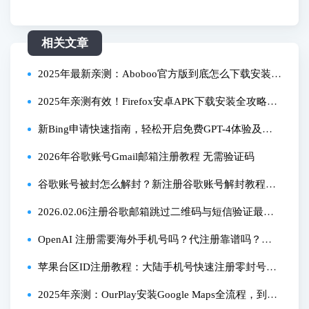
相关文章
2025年最新亲测：Aboboo官方版到底怎么下载安装？
附PC/手机全流程教程
2025年亲测有效！Firefox安卓APK下载安装全攻略，
解决下载失败问题
新Bing申请快速指南，轻松开启免费GPT-4体验及微
软AI绘画功能演示
2026年谷歌账号Gmail邮箱注册教程 无需验证码
谷歌账号被封怎么解封？新注册谷歌账号解封教程看
这里！
2026.02.06注册谷歌邮箱跳过二维码与短信验证最新
教程！亲测下号！注册难题解决方案出炉！
OpenAI 注册需要海外手机号吗？代注册靠谱吗？一
文讲清风险与方法
苹果台区ID注册教程：大陆手机号快速注册零封号指
南
2025年亲测：OurPlay安装Google Maps全流程，到底