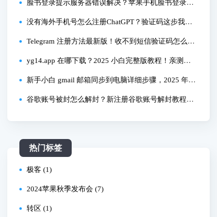
置痛点，3 步搞定全流程教程，省 2 小时摸索时间
脸书登录提示服务器错误解决？苹果手机脸书登录不
了原因？
没有海外手机号怎么注册ChatGPT？验证码这步我用
了个小工具
Telegram 注册方法最新版！收不到短信验证码怎么
办？怎样设置中文？
yg14.app 在哪下载？2025 小白完整版教程！亲测能
成
新手小白 gmail 邮箱同步到电脑详细步骤，2025 年亲
测有效！
谷歌账号被封怎么解封？新注册谷歌账号解封教程看
这里！
热门标签
极客 (1)
2024苹果秋季发布会 (7)
转区 (1)