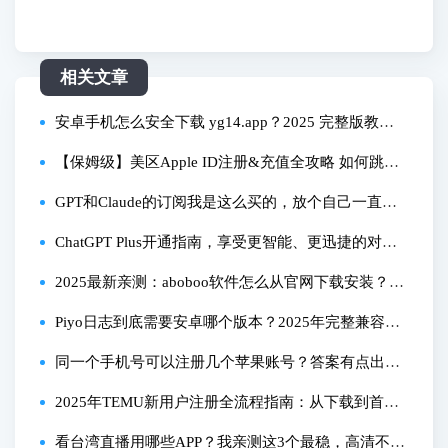
相关文章
安卓手机怎么安全下载 yg14.app？2025 完整版教
程，亲测无广告！
【保姆级】美区Apple ID注册&充值全攻略 如何跳过
美区apple id付款方式？2026年亲测有效最新教程
GPT和Claude的订阅我是这么买的，放个自己一直在
用的办法
ChatGPT Plus开通指南，享受更智能、更迅捷的对话
体验
2025最新亲测：aboboo软件怎么从官网下载安装？全
流程详解！
Piyo日志到底需要安卓哪个版本？2025年完整兼容性
指南
同一个手机号可以注册几个苹果账号？答案有点出乎
意料
2025年TEMU新用户注册全流程指南：从下载到首单
优惠详解
看台湾直播用哪些APP？我亲测这3个最稳，高清不卡