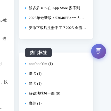
码与短信验证最新教程 亲测成功！
熊多多 iOS 在 App Store 搜不到怎
注册谷歌邮箱遇二维码难题？解决
么办？2025 完整版教程亲测有效！
2025年最新版：53040FF.cσm大港
步教
方案在此！
澳安卓下载全流程亲测！解决安装
安币下载后注册不了？2025 全流程
失败、闪退问题
下载 + 注册教程（亲测有效）
。进
💬
热门标签
可
notebooklm (1)
港卡 (1)
，找
显卡 (1)
，
解锁地球另一面 (0)
魔兽 (1)
注