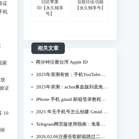
日区苹果
谷歌ID全功能
验证
ID【永久独享
【永久独享号】
手机
号】
。
原
相关文章
两分钟注册台湾 Apple ID
国家
2025年亲测有效：手机YouTube加
信放
载不出视频的完整解决指南，一步
2025年亲测：acfan鼻血版到底免费
的验证
步教你恢复正常播放
吗？安卓下载与使用全流程指南
iPhone 手机 gmail 邮箱登录教程：2
关
025 亲测有效，小白也能一步到
2025 年无手机号怎么创建 Gmail 账
10
位！
号（附电脑端 / 手机端详细步骤）
Telegram网页版使用指南：免客户
时候
端跨设备操作技巧
2026.02.06注册谷歌邮箱跳过二维