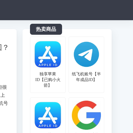
热卖商品
回？
独享苹果
纸飞机账号【半
ID【已购小火
年成品ID】
箭】
但很
脑上
机号