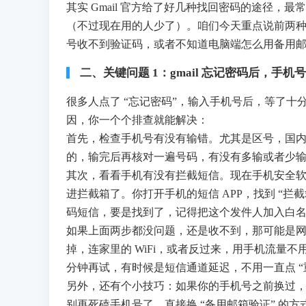
其实 Gmail 官方给了好几种找回密码的途径，最
（不过现在用的人少了）。咱们今天重点说前两种
号收不到验证码，或者不知道电脑端怎么用备用
二、关键问题 1：gmail 忘记密码后，手
很多人点了 “忘记密码”，输入手机号后，等了
因，你一个个排查就能解决：
首先，检查手机号有没有输错。尤其是区号，国内手机
的，输完后再核对一遍号码，有没有多输或者少
其次，看看手机有没有拦截短信。现在手机安全
进拦截箱了。你打开手机的短信 APP，找到 “拦截箱
码短信，要是找到了，记得把这个发件人加入白
如果上面两步都没问题，还是收不到，那可能是
掉，连家里的 WiFi，或者反过来，用手机流量不用
分钟再试，有时候是短信通道延迟，不用一直点 
另外，还有个小技巧：如果你的手机号之前换过，或
别再死磕手机号了，直接换 “备用邮箱验证” 的