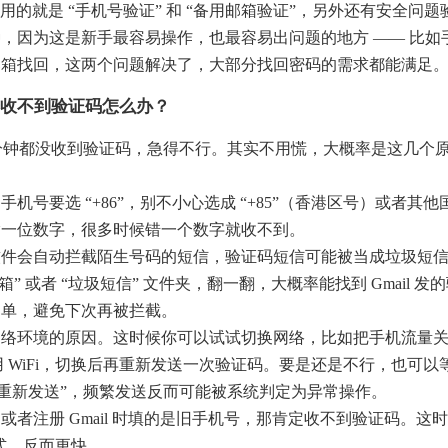
常用的就是 “手机号验证” 和 “备用邮箱验证”，另外还有安全问题
，因为这是新手最容易操作，也最容易出问题的地方 —— 比如
邮箱找回，这两个问题解决了，大部分找回密码的需求都能满足
机号收不到验证码怎么办？
十分钟都没收到验证码，急得不行。其实不用慌，大概率是这几个
号要选 “+86”，别不小心选成 “+85”（香港区号）或者其他
输一位数字，很多时候错一个数字就收不到。
软件会自动拦截陌生号码的短信，验证码短信可能被当成垃圾短
” 或者 “垃圾短信” 文件夹，翻一翻，大概率能找到 Gmail 发
名单，避免下次再被拦截。
网络环境的原因。这时候你可以试试切换网络，比如把手机流量
 WiFi，切换后再重新发送一次验证码。要是还是不行，也可以等 
“重新发送”，频繁发送反而可能被系统判定为异常操作。
者注册 Gmail 时填的是旧手机号，那肯定收不到验证码。这
方式，反而更快。