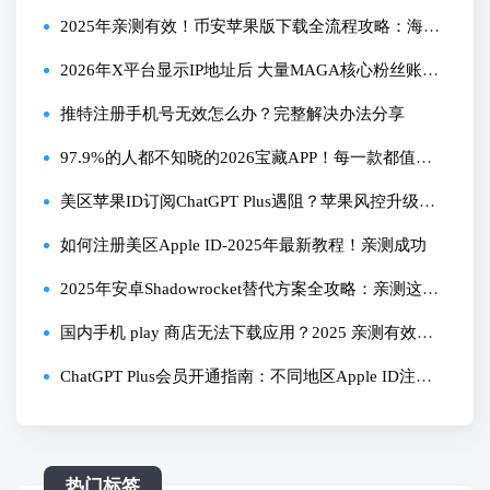
程
2025年亲测有效！币安苹果版下载全流程攻略：海外I
D注册+避坑指南
2026年X平台显示IP地址后 大量MAGA核心粉丝账号
地址均在境外 美国国土安全局账号疑位于以色列 而A
推特注册手机号无效怎么办？完整解决办法分享
smongold仅关注LGBT群体账号地址
97.9%的人都不知晓的2026宝藏APP！每一款都值得
用心钻研~
美区苹果ID订阅ChatGPT Plus遇阻？苹果风控升级，
需联系客服解决
如何注册美区Apple ID-2025年最新教程！亲测成功
2025年安卓Shadowrocket替代方案全攻略：亲测这三
款工具最稳定
国内手机 play 商店无法下载应用？2025 亲测有效教
程，小白照做就能好！
ChatGPT Plus会员开通指南：不同地区Apple ID注册
与会员开通方法详解（以美区为例），避开常见失败
原因，新手一次成功
热门标签