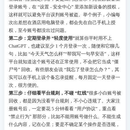
登录账号，在 “设置 - 安全中心” 里添加新设备的授权，
这样就可以避免平台误判账号被盗。举个例子，小编每
次出差想在酒店用电脑登录，都会先在自己手机上授
权，至今账号都没出过问题。
第二步：定期登录并 “轻度使用”
就算你平时用不上
ChatGPT，也建议至少 1 个月登录一次，随便和它聊几
句，比如 “今天天气怎么样”“帮我写一句早安语”，这样
平台就知道这个账号还在正常使用，不会把它当成 “僵
尸号” 回收。有些朋友会说 “我忘了登录怎么办？”，其
实可以在手机上设个备忘录提醒，每月固定一天登录一
次，很方便的。
第三步：仔细看平台规则，不碰 “红线”
很多小白账号被
回收，都是因为没看平台规则，不小心违规了。大家注
册账号后，一定要花 5 分钟看看 “用户协议”，重点看
“禁止行为” 那部分，比如不能用账号做什么、不能生成
什么内容，记在心里；要是不确定某个操作是否违规，