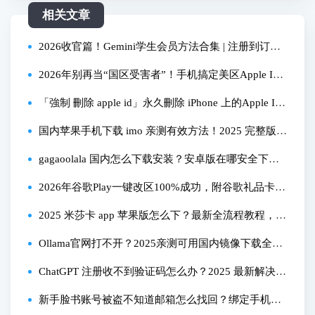
相关文章
2026收官篇！Gemini学生会员方法合集 | 注册到订阅
全流程演示与总结 | 解决资格账号、学生认证、绑
2026年别再当“国区受害者”！手机搞定美区Apple I
卡、养号等核心问题
D，从注册到畅玩App一篇通！
「強制 刪除 apple id」永久刪除 iPhone 上的Apple I
D，忘記密碼也可以！
国内苹果手机下载 imo 亲测有效方法！2025 完整版教
程
gagaoolala 国内怎么下载安装？安卓版在哪安全下
载？
2026年谷歌Play一键改区100%成功，附谷歌礼品卡最
强平替方案，Bingocard虚拟卡推荐，一键订阅ChatGP
2025 米莎卡 app 苹果版怎么下？最新全流程教程，亲
T/Netflix奈飞/Grok等主流平台
测有效！
Ollama官网打不开？2025亲测可用国内镜像下载全流
程（附安装验证）
ChatGPT 注册收不到验证码怎么办？2025 最新解决教
程看这里？
新手脸书账号被盗不知道邮箱怎么找回？绑定手机号