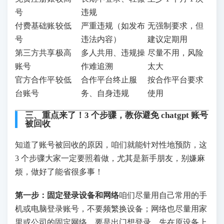
号
违规
付费基础账
较低
严重违规（如发布
无强制要求，但
号
违法内容）
建议定期用
第三方共享
极高
多人共用、违规操
尽量不用，风险
账号
作难追溯
太大
官方合作平
较低
合作平台终止服
按合作平台要求
台账号
务、自身违规
使用
三、重点来了！3 个步骤，教你避免 chatgpt 账号
被回收
知道了账号被回收的原因，咱们就能针对性地预防，这
3 个步骤大家一定要照着做，尤其是新手朋友，别嫌麻
烦，做好了能省很多事！
第一步：固定登录设备和网络
咱们尽量用自己常用的手
机或电脑登录账号，不要频繁换设备；网络也尽量用家
里或公司的固定网络，要是出门想登录，先在原设备上