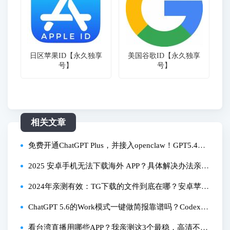
日区苹果ID【永久独享
美国谷歌ID【永久独享
号】
号】
相关文章
免费开通ChatGPT Plus，并接入openclaw！GPT5.4有
哪些功能提升？最合适什么人群？
2025 安卓手机无法下载海外 APP？具体解决办法亲测
有效！
2024年亲测有效：TG下载的文件到底在哪？安卓苹果
全教程+常见问题解答
ChatGPT 5.6的Work模式一键做简报靠谱吗？Codex自
动写代码我试了
看台湾直播用哪些APP？我亲测这3个最稳，高清不卡