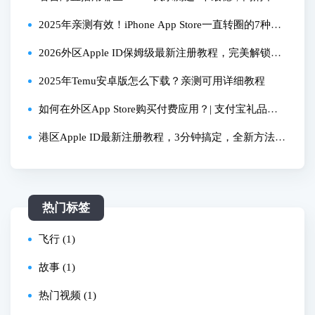
还免费
2025年亲测有效！iPhone App Store一直转圈的7种解
决全流程，详细教程
2026外区Apple ID保姆级最新注册教程，完美解锁Ch
at GPT YouTube TIKTOK.。新手小白暂停视频照着操
2025年Temu安卓版怎么下载？亲测可用详细教程
作，完美解锁！
如何在外区App Store购买付费应用？| 支付宝礼品卡|
苹果礼品卡余额 | 无需绑定银行卡
港区Apple ID最新注册教程，3分钟搞定，全新方法！
0门槛超简单，无需海外网络，无需海外手机号【外区
Apple ID注册方法二】
热门标签
飞行 (1)
故事 (1)
热门视频 (1)