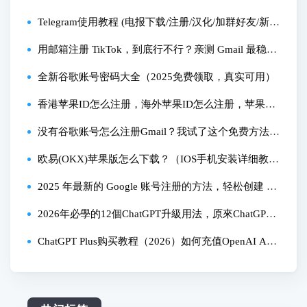
程与安全设置教程｜从零开始用Apple【003】
Telegram使用教程 (电报下载/注册/汉化/加群好友/新手
方法) +86手机号私聊解除限制，电报ios汉化设置中
用邮箱注册 TikTok，到底行不行？亲测 Gmail 最稳最
文，电报怎么用怎么玩?
省事
全新谷歌账号密码大全（2025免费领取，真实可用）
香港苹果ID怎么注册，海外苹果ID怎么注册，苹果手
机怎么注册海外ID下载欧易币安app，OKX苹果app怎
没有谷歌账号怎么注册Gmail？我试了这个免费方法，
么安装，币安app苹果怎么安装
省时又简单
欧易(OKX)苹果版怎么下载？（IOS手机安装详细教
程）
2025 年最新的 Google 账号注册的方法，轻松创建 G
mail，谷歌网盘，Youtube 等账号！
2026年必學的12個ChatGPT升級用法，原來ChatGPT
還能這樣用？！
ChatGPT Plus购买教程（2026）如何充值OpenAI AP
I？如何充值Claude API？Bitget虚拟卡充值ChatGPT会
员Bitget卡订