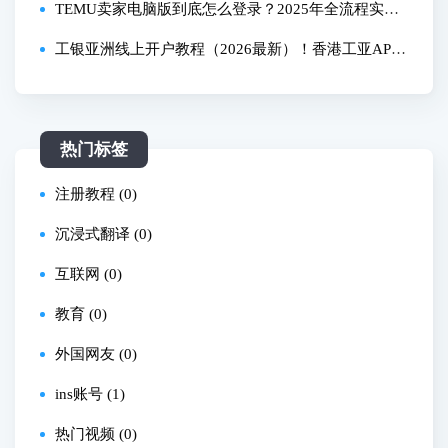
程，注册香港/台湾apple id 教学
TEMU卖家电脑版到底怎么登录？2025年全流程实测
攻略
工银亚洲线上开户教程（2026最新）！香港工亚APP
如何网上开户？资金回国神卡、工银亚洲提款卡如何
免费内地取款？工行如何汇款工亚？开户6个月后可申
热门标签
请工银亚洲信用
注册教程 (0)
沉浸式翻译 (0)
互联网 (0)
教育 (0)
外国网友 (0)
ins账号 (1)
热门视频 (0)