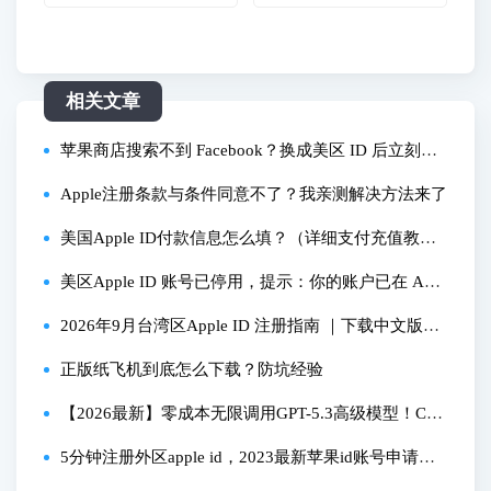
相关文章
苹果商店搜索不到 Facebook？换成美区 ID 后立刻能
搜到，附注册教程
Apple注册条款与条件同意不了？我亲测解决方法来了
美国Apple ID付款信息怎么填？（详细支付充值教
程）
美区Apple ID 账号已停用，提示：你的账户已在 App
Store 和 iTunes 中被禁用 和 你的账户已被锁定，因此
2026年9月台湾区Apple ID 注册指南 ｜下载中文版币
无法登陆，解决方法
安App必备｜Binance.US如何设置中文？
正版纸飞机到底怎么下载？防坑经验
【2026最新】零成本无限调用GPT-5.3高级模型！Chat
GPT免费额度+CLIProxyAPIPlus 完整部署教程
5分钟注册外区apple id，2023最新苹果id账号申请教