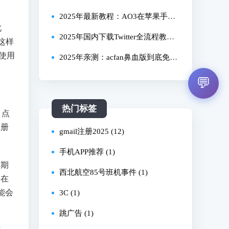
步骤？
卡？新手还需知道哪些收益关键问
2025年最新教程：AO3在苹果手机
此
题？
上到底怎么用？亲测有效！
2025年国内下载Twitter全流程教
这样
使用
程：亲测可用，小白10分钟搞定！
2025年亲测：acfan鼻血版到底免费
吗？安卓下载与使用全流程指南
💬
热门标签
，点
注册
gmail注册2025 (12)
手机APP推荐 (1)
日期
西北航空85号班机事件 (1)
。在
能会
3C (1)
跳广告 (1)