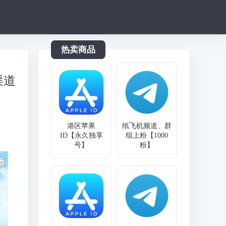
热卖商品
渠道
港区苹果
纸飞机频道、群
ID【永久独享
组上粉【1000
号】
粉】