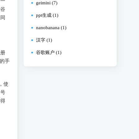
下一
geimini (7)
册谷
ppt生成 (1)
绑同
nanobanana (1)
汉字 (1)
注册
谷歌账户 (1)
的手
，使
账号
记得