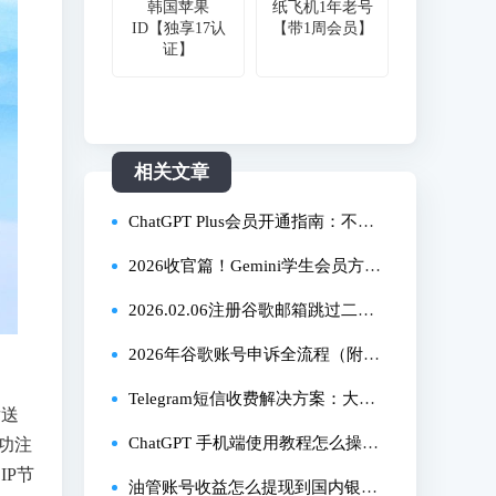
韩国苹果
纸飞机1年老号
ID【独享17认
【带1周会员】
证】
相关文章
ChatGPT Plus会员开通指南：不同
地区Apple ID注册与会员开通方法
2026收官篇！Gemini学生会员方法
详解（以美区为例），避开常见失
合集 | 从注册到订阅全流程演示与
2026.02.06注册谷歌邮箱跳过二维
败原因，新手一次成功
总结 | 解决资格账号、学生认证、
码与短信验证最新教程！亲测下
2026年谷歌账号申诉全流程（附模
绑卡、养号等所有问题
号！注册难题解决方案出炉！
板）！快速找回被封账户！解决号
Telegram短信收费解决方案：大陆
发送
码验证频繁、尝试失败次数过多等
手机号登录注册绕过付费提示详细
ChatGPT 手机端使用教程怎么操
功注
P节
问题
教程
作，ChatGPT 写文案使用教程详细
油管账号收益怎么提现到国内银行