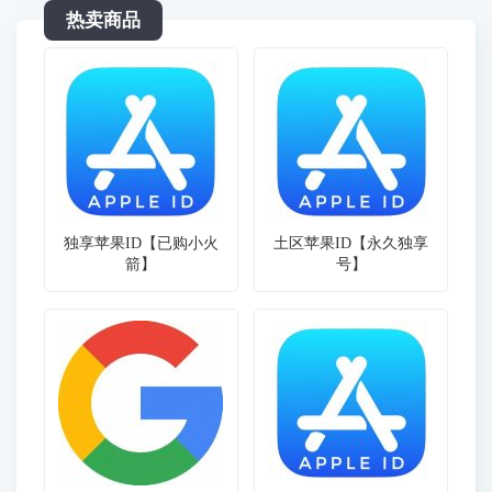
热卖商品
独享苹果ID【已购小火
土区苹果ID【永久独享
箭】
号】