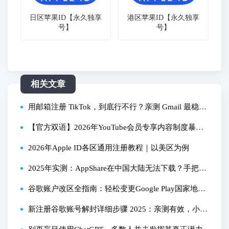
日区苹果ID【永久独享
港区苹果ID【永久独享
号】
号】
相关文章
用邮箱注册 TikTok，到底行不行？亲测 Gmail 最稳最
省事
【官方双语】2026年YouTube会员专享内容制度暴露
出重大问题#Linus谈科技
2026年Apple ID各区通用注册教程｜以美区为例
2025年实测：AppShare在中国大陆无法下载？手把手
教你安装与使用全流程
谷歌账户改区全指南：轻松变更Google Play国家地区
下载任意应用
新注册谷歌账号解封详细步骤 2025：亲测有效，小白