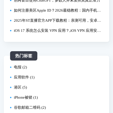
也能照做？
别再盲目使用ChatGPT，多数人并未发挥其真正潜力
如何注册美区Apple ID？2026最稳教程：国内手机号
+无信用卡，手把手教你避开支付方式死循环
2025年ST直播官方APP下载教程：亲测可用，安卓苹
果全流程搞定！
iOS 17 系统怎么安装 VPN 应用？,iOS VPN 应用安装
避坑指南，3 步搞定 iPhone VPN 应用安装省时间
热门标签
电报 (2)
应用软件 (1)
港区 (5)
iPhone被锁 (1)
谷歌邮箱二维码 (2)