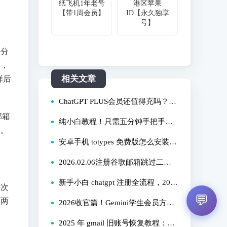
纸飞机1年老号
港区苹果
。
【带1周会员】
ID【永久独享
号】
部分
率，
相关文章
样后
ChatGPT PLUS会员还值得充吗？简
邮箱
便省钱安全的充值方式解析
纯小白教程！只需五分钟手把手教
功。
你注册美区 Apple ID！无需信用卡
安卓手机 totypes 免费版怎么安装？
2025 亲测有效详细教程！
2026.02.06注册谷歌邮箱跳过二维
码与短信验证最新教程 亲测成功！
新手小白 chatgpt 注册全流程，202
每次
💬
。两
注册谷歌邮箱遇二维码难题？解决
5 年亲测有效！
2026收官篇！Gemini学生会员方法
方案在此！
合集 | 注册到订阅全流程演示与总
2025 年 gmail 旧账号恢复教程：亲