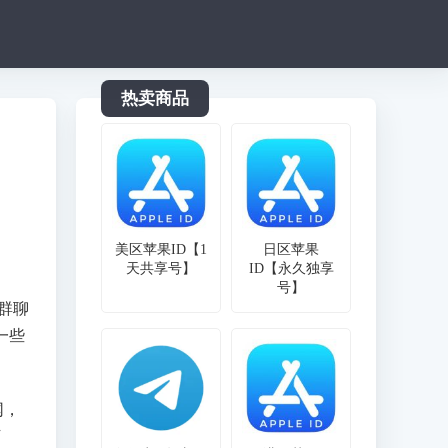
热卖商品
美区苹果ID【1
日区苹果
天共享号】
ID【永久独享
号】
通群聊
一些
网，
下