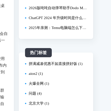
接桌
结 | 解决资格账号、学生认证、绑
测有效，小白也能照着做！
2026版吨吨自动弹琴助手Dodo Mus
卡、养号等核心问题
ic安卓端自动播放音乐使用指南v3
ChatGPT 2024 年升级时间是什么时
候？普通用户如何第一时间知晓升
2025年亲测：Temu电脑端怎么下
会自
级消息？
载？完整浏览器购物教程，大屏购
第一
物更爽！
热门标签
费用
拼满减凑优惠不如直接拼好饭 (1)
布内
看到
aion2 (1)
火爆全网 (1)
关群
问题 (4)
，输
北京大学 (1)
会自