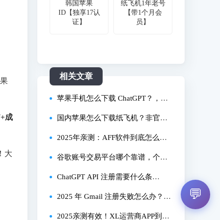
韩国苹果
纸飞机1年老号
ID【独享17认
【带1个月会
证】
员】
相关文章
苹果
苹果手机怎么下载 ChatGPT？，国
+成
内能直接下载吗？
国内苹果怎么下载纸飞机？非官方
渠道安全吗？
2025年亲测：AFF软件到底怎么下
！大
载？安卓/iOS全平台详细教程
谷歌账号交易平台哪个靠谱，个人
谷歌账号交易平台推荐，谷歌账号
ChatGPT API 注册需要什么条
💬
交易平台防骗技巧？
件？，新手怎么获取 API 密钥？
2025 年 Gmail 注册失败怎么办？非
本土手机号注册技巧 + 异常问题 1
2025亲测有效！XL运营商APP到底