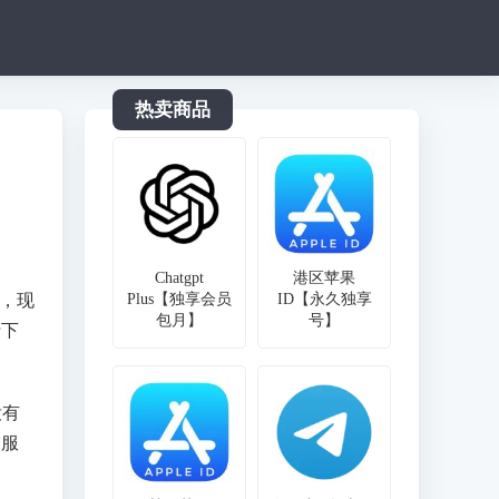
热卖商品
Chatgpt
港区苹果
戏，现
Plus【独享会员
ID【永久独享
包月】
号】
行下
没有
韩服