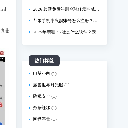
点击
次解决
怎么下载？安卓iOS全流程完整版教
2026 最新免费注册全球任意区域Ap
程
ple ID教程，含美国、日本、台湾等
苹果手机小火箭账号怎么注册？新
成功进
| 全程无废话无推广 | 100%成功
手必看的详细操作指南！
2025年亲测：7社是什么软件？安卓
版安装包安全验证与下载全流程
热门标签
电脑小白 (1)
魔兽世界时光服 (1)
隐私安全 (1)
数据迁移 (1)
网盘容量 (1)