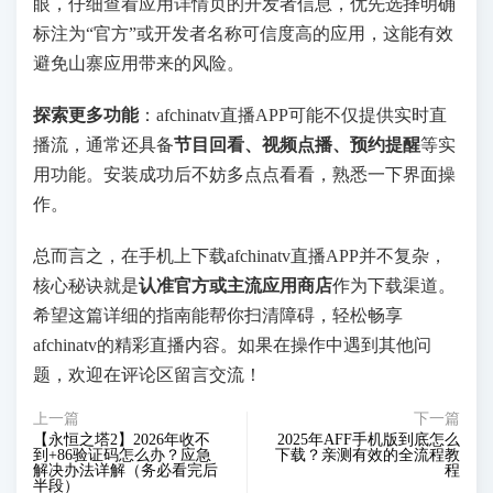
眼，仔细查看应用详情页的开发者信息，优先选择明确
标注为“官方”或开发者名称可信度高的应用，这能有效
避免山寨应用带来的风险。
探索更多功能
：afchinatv直播APP可能不仅提供实时直
播流，通常还具备
节目回看、视频点播、预约提醒
等实
用功能。安装成功后不妨多点点看看，熟悉一下界面操
作。
总而言之，在手机上下载afchinatv直播APP并不复杂，
核心秘诀就是
认准官方或主流应用商店
作为下载渠道。
希望这篇详细的指南能帮你扫清障碍，轻松畅享
afchinatv的精彩直播内容。如果在操作中遇到其他问
题，欢迎在评论区留言交流！
上一篇
下一篇
【永恒之塔2】2026年收不
2025年AFF手机版到底怎么
到+86验证码怎么办？应急
下载？亲测有效的全流程教
解决办法详解（务必看完后
程
半段）