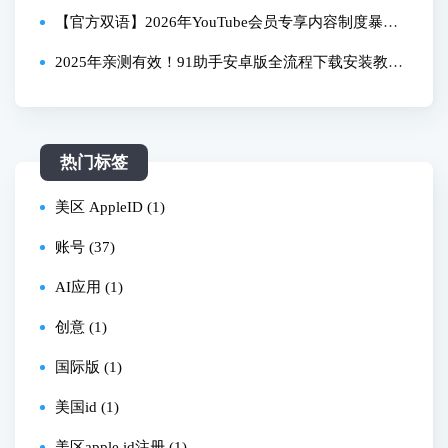
国、日本、台湾等 | 全程无废话无推广 | 100%成功
【官方双语】2026年YouTube会员专享内容制度暴露
出重大问题#Linus谈科技
2025年亲测有效！91助手安卓版全流程下载安装教
程，避坑指南看这篇就够了
热门标签
美区 AppleID (1)
账号 (37)
AI应用 (1)
创意 (1)
国际版 (1)
美国id (1)
美区apple id注册 (1)