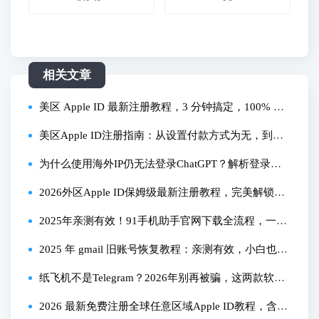
相关文章
美区 Apple ID 最新注册教程，3 分钟搞定，100% 成
功，0 门槛超简单
美区Apple ID注册指南：从设置付款方式为无，到免
税州地址再到支付宝购买礼品卡充值订阅ChatGPT
为什么使用海外IP仍无法登录ChatGPT？解析登录失
败根本原因
2026外区Apple ID保姆级最新注册教程，完美解锁Ch
at GPT YouTube TIKTOK.。新手小白暂停视频照着操
2025年亲测有效！91手机助手官网下载全流程，一步
作，完美解锁！
步教你避坑
2025 年 gmail 旧账号恢复教程：亲测有效，小白也能
照着做！
纸飞机不是Telegram？2026年别再被骗，这两款软件
大有不同！
2026 最新免费注册全球任意区域Apple ID教程，含美