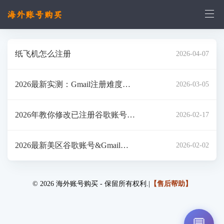
纸飞机怎么注册
2026-04-07
2026最新实测：Gmail注册难度升
2026-03-05
级？苹果设备+住宅IP/国际版模拟
2026年教你修改已注册谷歌账号密
2026-02-17
器TUN两大路径，拆解验证风
码的详细指南
控、号码无法验证等核心问题
2026最新美区谷歌账号&Gmail邮
2026-02-02
箱注册教程｜Google账号注册
© 2026 海外账号购买 - 保留所有权利.|
【售后帮助】
💬