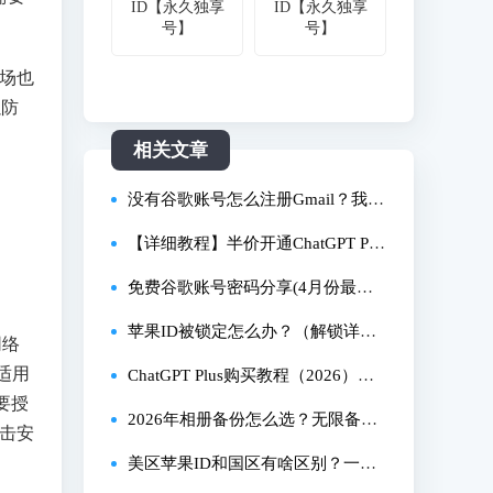
ID【永久独享
ID【永久独享
号】
号】
场也
以防
相关文章
没有谷歌账号怎么注册Gmail？我试
了这个免费方法，省时又简单
【详细教程】半价开通ChatGPT Plu
s官方订阅｜土耳其区Apple ID注册
免费谷歌账号密码分享(4月份最新g
与礼品卡充值指南
oogle共享账号)
苹果ID被锁定怎么办？（解锁详细
网络
适用
图文教程）
ChatGPT Plus购买教程（2026）如
要授
何充值OpenAI API？如何充值Claud
2026年相册备份怎么选？无限备份
击安
e API？Bitget虚拟卡充值ChatGPT会
手机了解下！一年省下4800！苹果
美区苹果ID和国区有啥区别？一文