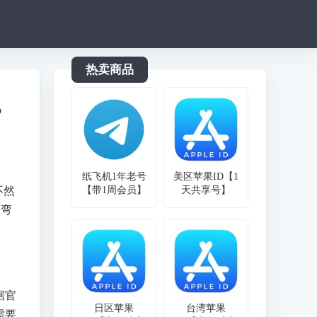
热卖商品
P
纸飞机1年老号
美区苹果ID【1
不然
【带1周会员】
天共享号】
走弯
据官
日区苹果
台湾苹果
需要