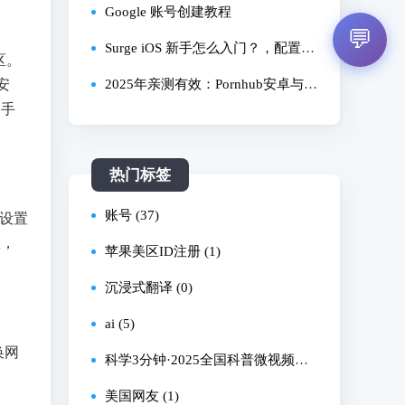
员Bitget卡订
安卓全覆盖！
讲明！
Google 账号创建教程
💬
Surge iOS 新手怎么入门？，配置文
区。
安
件哪里找？，2025 最新使用教程有
2025年亲测有效：Pornhub安卓与iO
是手
吗？
S下载全流程，国内用户避坑指南
热门标签
账号 (37)
设置
置，
苹果美区ID注册 (1)
沉浸式翻译 (0)
ai (5)
换网
科学3分钟·2025全国科普微视频大
赛 (1)
美国网友 (1)