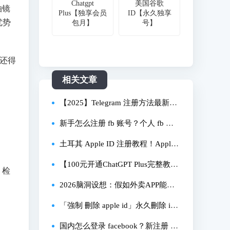
Chatgpt
美国谷歌
拍镜
Plus【独享会员
ID【永久独享
优势
包月】
号】
还得
相关文章
【2025】Telegram 注册方法最新
版！Telegram（电报）收不到短信
新手怎么注册 fb 账号？个人 fb 账
验证码怎么办？Telegram 怎样设置
号注册新手教程有哪些？
土耳其 Apple ID 注册教程！Apple
中文？注册 Telegram 后必做的设
Music 订阅仅需 5 元
【100元开通ChatGPT Plus完整教
，检
置！怎么用邮箱登录 Telegram
程】手把手教你用超低价订阅ChatG
2026脑洞设想：假如外卖APP能下
PT Plus ｜ 注册土耳其Apple ID，省
单配送活人？
「強制 刪除 apple id」永久刪除 iPh
钱又安全，轻松开通海外会员！
one 上的Apple ID，忘記密碼也可
国内怎么登录 facebook？新注册 fac