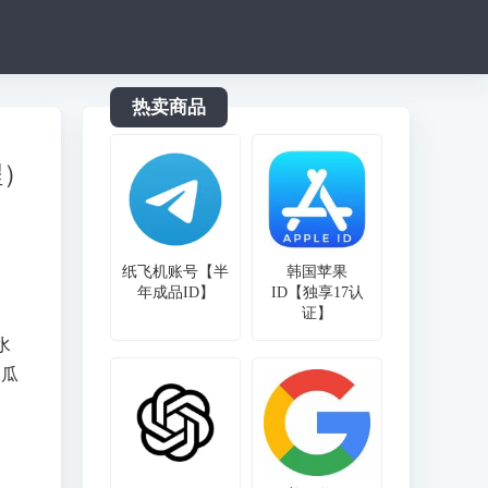
热卖商品
程）
纸飞机账号【半
韩国苹果
年成品ID】
ID【独享17认
证】
水
傻瓜