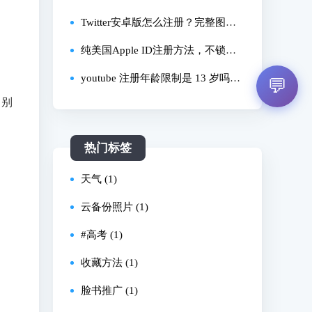
以！
ebook 怎么登录更安全？
Twitter安卓版怎么注册？完整图文
步骤分享（2025最新）
纯美国Apple ID注册方法，不锁
柱，不封号，操作简单，海外苹果i
youtube 注册年龄限制是 13 岁吗，
💬
。别
d怎么注册，港区/日区苹果ID教
12 岁孩子怎么注册 youtube 账号，
程，apple id美区国家，facebook，s
家长监护账号怎么弄？
热门标签
hadow
天气 (1)
云备份照片 (1)
#高考 (1)
收藏方法 (1)
脸书推广 (1)