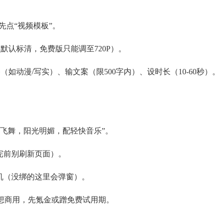
先点“视频模板”。
默认标清，免费版只能调至720P）。
如动漫/写实）、输文案（限500字内）、设时长（10-60秒）
园飞舞，阳光明媚，配轻快音乐”。
走完前别刷新页面）。
机（没绑的这里会弹窗）。
想商用，先氪金或蹭免费试用期。