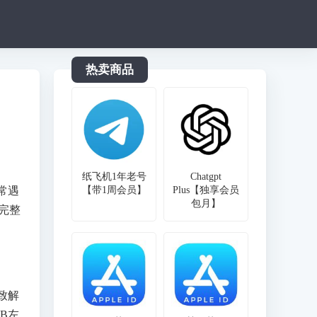
热卖商品
纸飞机1年老号
Chatgpt
常遇
【带1周会员】
Plus【独享会员
包月】
完整
致解
MB左