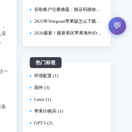
些解决方法？
能、更迅捷的对话体验
谷歌账户注册难题：验证码接收失
败与安全更新影响
2025年Telegram苹果版怎么下载？
💬
），
亲测有效全流程教程
2026最新！最新美区苹果海外ID小
入安
它。
白教程：无需翻墙/信用卡，5分钟1
00%注册美/日/土区！
热门标签
注一
环境配置 (1)
国外 (3)
Linus (1)
看系
苹果ID购买 (1)
GPT-5 (2)