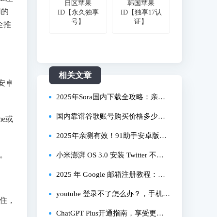
日区苹果
韩国苹果
用的
ID【永久独享
ID【独享17认
号】
证】
全推
相关文章
安卓
2025年Sora国内下载全攻略：亲测
可用方法及避坑指南
国内靠谱谷歌账号购买价格多少？
me或
安全谷歌账号购买价格区间如何？
2025年亲测有效！91助手安卓版全
限。
实用指南
流程下载安装教程，避坑指南看这
小米澎湃 OS 3.0 安装 Twitter 不兼
篇就够了
容？缺失 GMS 怎么解决？亲测有效
2025 年 Google 邮箱注册教程：解
教程
决无法验证、地区限制问题
youtube 登录不了怎么办？，手机 y
住，
outube 怎么登录？，登录失败有哪
ChatGPT Plus开通指南，享受更智