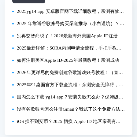
2025yg14.app 安卓版官网下载详细教程，亲测有效无
拦截！
2025 年靠谱谷歌账号购买渠道推荐（小白避坑）？亲
测 3 个平台哪个更稳？
别再交智商税了！2026最新海外美国Apple ID注册神
技，手把手教你，小白必看！
2025最新详解：SORA内测申请全流程，手把手教你
获取资格！
如何注册美区Apple ID-2025年最新教程！亲测成功
2026年更详尽的免费创建谷歌游戏账号教程！（查看
置顶评论）
2025年91桌面官方下载全流程：亲测安全无障碍，一
篇搞定所有平台
国内怎么下载 yg14.app？安装失败怎么办？保姆级教
程来了
没有谷歌账号怎么注册Gmail？我试了这个免费方法，
省时又简单
iOS 搜不到安币？2025 切换 Apple ID 地区亲测有效
全流程教程！