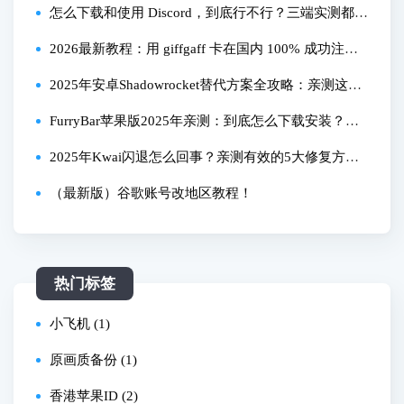
怎么下载和使用 Discord，到底行不行？三端实测都能
搞定！
2026最新教程：用 giffgaff 卡在国内 100% 成功注册
Telegram
2025年安卓Shadowrocket替代方案全攻略：亲测这三
款工具最稳定
FurryBar苹果版2025年亲测：到底怎么下载安装？全
流程+常见问题解答
2025年Kwai闪退怎么回事？亲测有效的5大修复方法
全流程！
（最新版）谷歌账号改地区教程！
热门标签
小飞机 (1)
原画质备份 (1)
香港苹果ID (2)