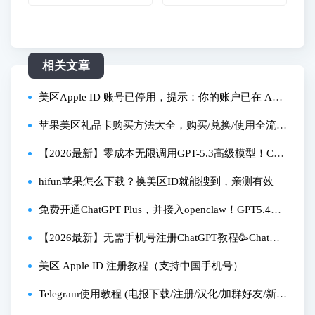
相关文章
美区Apple ID 账号已停用，提示：你的账户已在 App
Store 和 iTunes 中被禁用 和 你的账户已被锁定，因此
苹果美区礼品卡购买方法大全，购买/兑换/使用全流程
无法登陆，解决方法
手把手指导，美区买游戏/开会员/内购升级必备！
【2026最新】零成本无限调用GPT-5.3高级模型！Chat
GPT免费额度+CLIProxyAPIPlus 完整部署教程
hifun苹果怎么下载？换美区ID就能搜到，亲测有效
免费开通ChatGPT Plus，并接入openclaw！GPT5.4有
哪些功能提升？最合适什么人群？
【2026最新】无需手机号注册ChatGPT教程🥳ChatGP
T账号注册一次成功、支持中文界面、在中国使用Chat
美区 Apple ID 注册教程（支持中国手机号）
GPT从未如此简单👊ChatGPT中国怎么用？
Telegram使用教程 (电报下载/注册/汉化/加群好友/新手