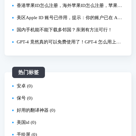
香港苹果ID怎么注册，海外苹果ID怎么注册，苹果手
机怎么注册海外ID下载欧易币安app，OKX苹果app怎
美区Apple ID 账号已停用，提示：你的账户已在 App
么安装，币安app苹果怎么安装
Store 和 iTunes 中被禁用 和 你的账户已被锁定，因此
国内手机能不能下载多邻国？亲测有方法可行！
无法登陆，解决方法
GPT-4 竟然真的可以免费使用了！GPT-4 怎么用上？
超简单使用 GPT4 最新方法、让你在手机上无限畅玩
GPT-4｜GPT-4 is Now in Bi
热门标签
安卓 (0)
保号 (0)
好用的翻译神器 (0)
美国id (0)
手绘屏 (0)