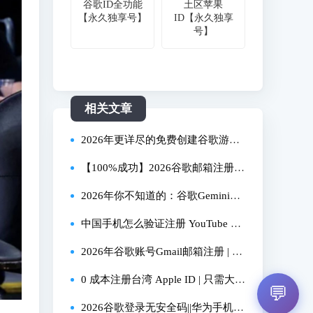
谷歌ID全功能
土区苹果
【永久独享号】
ID【永久独享
号】
相关文章
2026年更详尽的免费创建谷歌游戏
账号教程！（查看置顶评论）
【100%成功】2026谷歌邮箱注册方
法❗免费畅享各类AI神器❗
2026年你不知道的：谷歌Gemini的
7种实用玩法
中国手机怎么验证注册 YouTube 账
号？实测分享
2026年谷歌账号Gmail邮箱注册 | 无
需验证码
0 成本注册台湾 Apple ID | 只需大陆
💬
电话邮箱 丝滑注册
2026谷歌登录无安全码||华为手机登