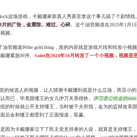
block这场游戏，卡戴珊家新真人秀甚至拿这个事儿搞了个剧情线
妈动作片的广告，金震惊、难过、心碎
。这个油管频道在2025年1月1
小视频。
了油管频道叫the gold thing，发的内容就是游戏片段和转发小视
卡戴珊紧急叫停。
Saint在2024年10月转发了一个小视频，视频是
民主党的候选人的视频，让人猜测卡戴珊到底是什么立场，而且小的
承认而已，毕竟跟懂王的女儿伊万关系很铁。
伊万老公给金的ski
总统的时候就公开支持懂王，当时被千夫所指，金为的监狱改革
会面后金和懂王都受到了正面报道，双赢。
只是因为卡戴珊家立下了民主党支持者的人设，就算是支持懂王