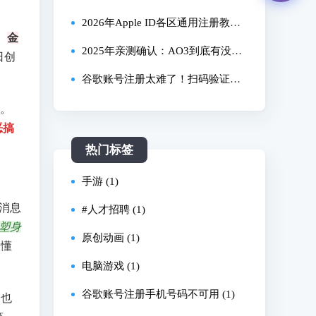
录谷歌邮箱||MicroG使用指南||
2026年Apple ID各区通用注册教程
。
金
｜以美区为例
2025年亲测确认：AO3到底有没有
日创
手机APP？一文讲清所有访问方法
谷歌账号注册太难了！扫码验证、
手机号报错、秒封怎么办？！亲测
频。
恶搞
避坑排雷指南！【2026最新】谷歌
热门标签
账号注册教程！一次成功！Google
手游 (1)
账号注册需要扫码怎么办？谷歌邮
消息
#人才招聘 (1)
m塑身
原创动画 (1)
跟懂
电脑游戏 (1)
谷歌账号注册手机号码不可用 (1)
，也