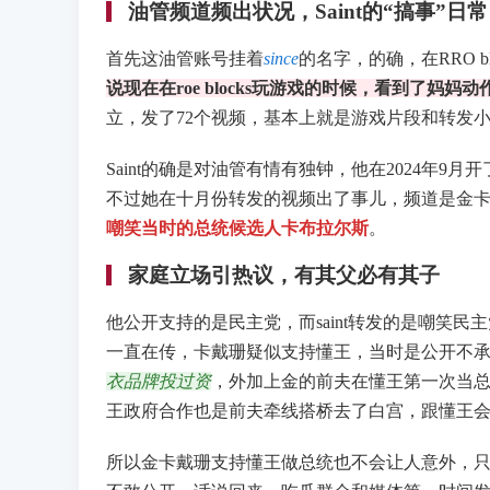
油管频道频出状况，Saint的“搞事”日常
首先这油管账号挂着
since
的名字，的确，在RRO 
说现在在roe blocks玩游戏的时候，看到了妈
立，发了72个视频，基本上就是游戏片段和转发
Saint的确是对油管有情有独钟，他在2024年9月开
不过她在十月份转发的视频出了事儿，频道是金
嘲笑当时的总统候选人卡布拉尔斯
。
家庭立场引热议，有其父必有其子
他公开支持的是民主党，而saint转发的是嘲笑
一直在传，卡戴珊疑似支持懂王，当时是公开不
衣品牌投过资
，外加上金的前夫在懂王第一次当
王政府合作也是前夫牵线搭桥去了白宫，跟懂王
所以金卡戴珊支持懂王做总统也不会让人意外，