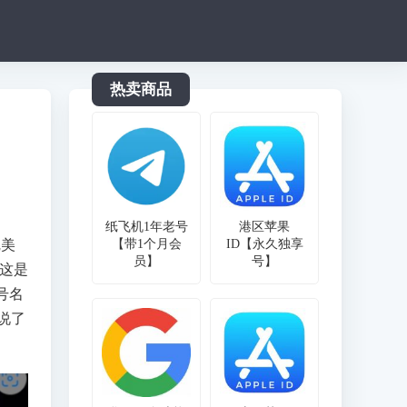
热卖商品
纸飞机1年老号
港区苹果
完美
【带1个月会
ID【永久独享
员】
号】
，这是
号名
说了