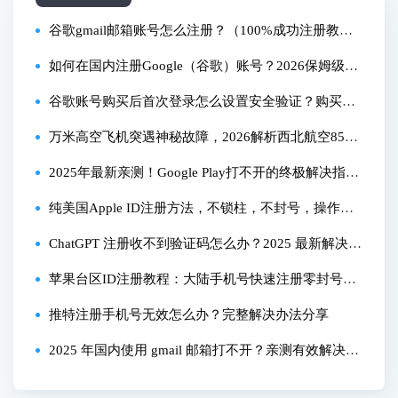
谷歌gmail邮箱账号怎么注册？（100%成功注册教
程）
如何在国内注册Google（谷歌）账号？2026保姆级指
南：国内注册谷歌账号，100%成功+避坑清单（亲测
谷歌账号购买后首次登录怎么设置安全验证？购买后
有效）
怎么添加辅助邮箱提升安全性？
万米高空飞机突遇神秘故障，2026解析西北航空85号
班机事件
2025年最新亲测！Google Play打不开的终极解决指
南，从闪退到下载全流程搞定
纯美国Apple ID注册方法，不锁柱，不封号，操作简
单，海外苹果id怎么注册，港区/日区苹果ID教程，ap
ChatGPT 注册收不到验证码怎么办？2025 最新解决教
ple id美区国家，facebook，shadow
程看这里？
苹果台区ID注册教程：大陆手机号快速注册零封号指
南
推特注册手机号无效怎么办？完整解决办法分享
2025 年国内使用 gmail 邮箱打不开？亲测有效解决方
法（全流程）