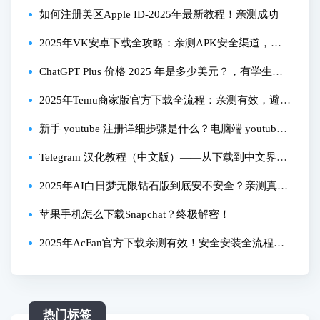
法，新手轻松完成
如何注册美区Apple ID-2025年最新教程！亲测成功
2025年VK安卓下载全攻略：亲测APK安全渠道，注
册失败一招解决！
ChatGPT Plus 价格 2025 年是多少美元？，有学生优
惠吗怎么申请？
2025年Temu商家版官方下载全流程：亲测有效，避坑
指南
新手 youtube 注册详细步骤是什么？电脑端 youtube
注册教程怎么做？youtube 注册收不到验证码怎么
Telegram 汉化教程（中文版）——从下载到中文界
办？
面，5分钟学会！-Telegram 新手必看：下载安装 + 切
2025年AI白日梦无限钻石版到底安不安全？亲测真相
换中文设置全流程教学
+避坑指南
苹果手机怎么下载Snapchat？终极解密！
2025年AcFan官方下载亲测有效！安全安装全流程分
享
热门标签