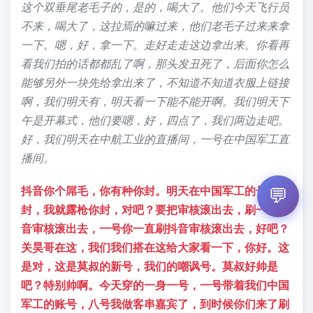
这个双垂尾老毛子的，是的，喝大了。他们今天飞行员
不来，喝大了，这拉焉的嘛过来，他们老毛子过来来拿
一下。嗯，好，拿一下。走好走走这边拿出来。你看再
看我们拍的话都都乱了啊，那头发丑死了，后面你怎么
能够另外一块先给拿出来了，不知道不知道衣服上链接
啊，我们明天有，明天看一下能不能开啊。我们明天下
午是开幕式，他们要嗯，好，四点了，我们两边走吧。
好，我们明天在中航工业的直播间，一号在中国军工直
播间。
💬
抖音你个屌毛，你有种你封。明天在中国军工的号播你
封，我就露枪你封，对吧？要把审核滚出去，刷一下抖
音审核滚出去，一号你一直刷抖音审核滚出去，好吧？
关昊哥在这，我们我们搭在这给大家看一下，你好。这
是对，这是莫叔的新号，我们的嘲讽号。莫叔好帅是
吧？特别帅啊。今天穿的一身一号，一号带着我们中国
军工的账号，八号我做客串嘉宾了，到时候你们来了刷