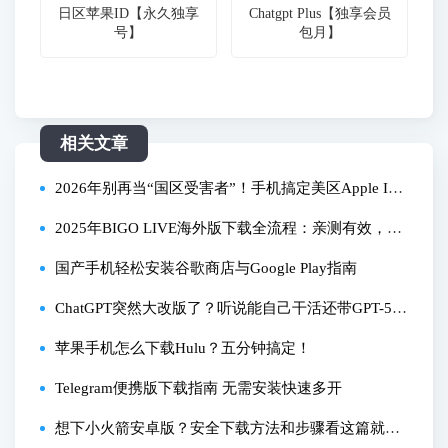
日区苹果ID【永久独享
Chatgpt Plus【独享会员
号】
包月】
相关文章
2026年别再当“国区受害者”！手机搞定美区Apple I
D，从注册到畅玩App一篇通！
2025年BIGO LIVE海外版下载全流程：亲测有效，安
卓/苹果教程完整版
国产手机轻松安装谷歌商店与Google Play指南
ChatGPT突然大改版了？听说能自己干活还带GPT-5.
6，我看了下这5个变化
苹果手机怎么下载Hulu？五分钟搞定！
Telegram便携版下载指南 无需安装快速多开
想下小火箭安卓版？安全下载方法和步骤看这篇就够