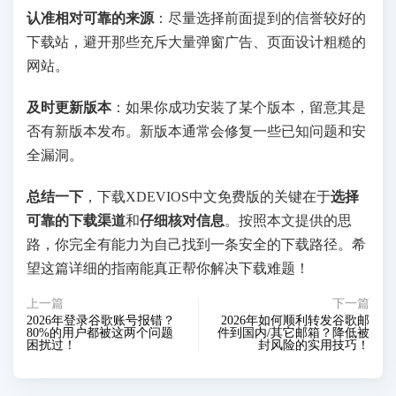
认准相对可靠的来源
：尽量选择前面提到的信誉较好的
下载站，避开那些充斥大量弹窗广告、页面设计粗糙的
网站。
及时更新版本
：如果你成功安装了某个版本，留意其是
否有新版本发布。新版本通常会修复一些已知问题和安
全漏洞。
总结一下
，下载XDEVIOS中文免费版的关键在于
选择
可靠的下载渠道
和
仔细核对信息
。按照本文提供的思
路，你完全有能力为自己找到一条安全的下载路径。希
望这篇详细的指南能真正帮你解决下载难题！
上一篇
下一篇
2026年登录谷歌账号报错？
2026年如何顺利转发谷歌邮
80%的用户都被这两个问题
件到国内/其它邮箱？降低被
困扰过！
封风险的实用技巧！