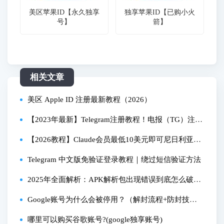
美区苹果ID【永久独享
独享苹果ID【已购小火
号】
箭】
相关文章
美区 Apple ID 注册最新教程（2026）
【2023年最新】Telegram注册教程！电报（TG）注册
流程：解决注册Telegram收不到短信验证码问题、附T
【2026教程】Claude会员最低10美元即可尼日利亚区
G汉化教程｜数字牧民LC
苹果礼品卡订阅成功！WildCard野卡跑路 Claude Cod
Telegram 中文版免验证登录教程｜绕过短信验证方法
e爆火！
2025年全面解析：APK解析包出现错误到底怎么破？
亲测有效的修复流程
Google账号为什么会被停用？（解封流程+防封技
巧）
哪里可以购买谷歌账号?(google独享账号)