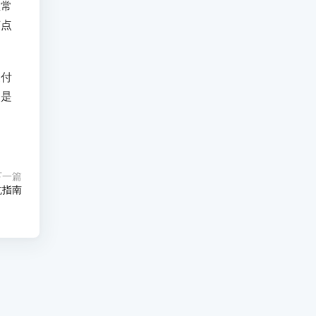
正常
节点
支付
定是
下一篇
坑指南