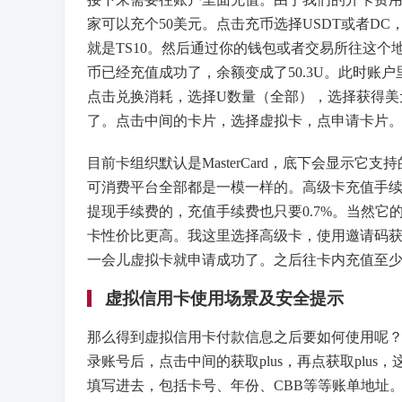
家可以充个50美元。点击充币选择USDT或者D
就是TS10。然后通过你的钱包或者交易所往这
币已经充值成功了，余额变成了50.3U。此时账
点击兑换消耗，选择U数量（全部），选择获得美
了。点击中间的卡片，选择虚拟卡，点申请卡片
目前卡组织默认是MasterCard，底下会显示
可消费平台全部都是一模一样的。高级卡充值手续费
提现手续费的，充值手续费也只要0.7%。当然
卡性价比更高。我这里选择高级卡，使用邀请码获
一会儿虚拟卡就申请成功了。之后往卡内充值至少
虚拟信用卡使用场景及安全提示
那么得到虚拟信用卡付款信息之后要如何使用呢？我这里
录账号后，点击中间的获取plus，再点获取pl
填写进去，包括卡号、年份、CBB等等账单地址