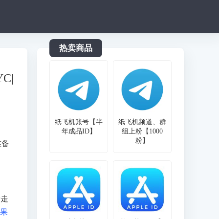
热卖商品
C|
纸飞机账号【半
纸飞机频道、群
年成品ID】
组上粉【1000
粉】
准备
于走
果