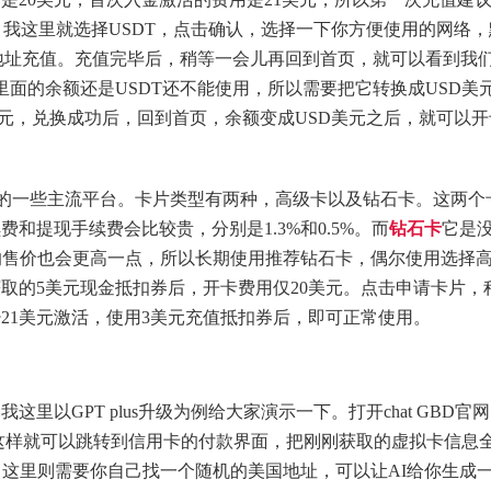
C，我这里就选择USDT，点击确认，选择一下你方便使用的网络
个地址充值。充值完毕后，稍等一会儿再回到首页，就可以看到我
户里面的余额还是USDT还不能使用，所以需要把它转换成USD美
元，兑换成功后，回到首页，余额变成USD美元之后，就可以开
。
它支持的一些主流平台。卡片类型有两种，高级卡以及钻石卡。这两个
和提现手续费会比较贵，分别是1.3%和0.5%。而
钻石卡
它是
它的售价也会更高一点，所以长期使用推荐钻石卡，偶尔使用选择
取的5美元现金抵扣券后，开卡费用仅20美元。点击申请卡片，
21美元激活，使用3美元充值抵扣券后，即可正常使用。
以GPT plus升级为例给大家演示一下。打开chat GBD官
us，这样就可以跳转到信用卡的付款界面，把刚刚获取的虚拟卡信息
。这里则需要你自己找一个随机的美国地址，可以让AI给你生成