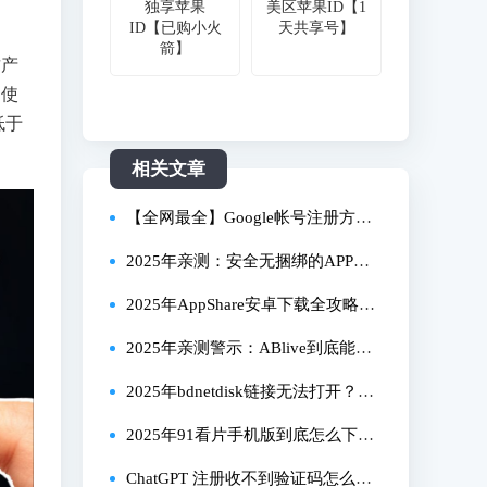
独享苹果
美区苹果ID【1
ID【已购小火
天共享号】
箭】
财产
，使
低于
相关文章
【全网最全】Google帐号注册方
法，简单几步注册谷歌账户｜100%
2025年亲测：安全无捆绑的APP下
成功｜跳过+86手机号验证｜轻松开
载平台全推荐，新手避坑必看！
2025年AppShare安卓下载全攻略：
通｜Gmail｜Gemini｜Youtube｜谷
亲测从获取到安全使用的完整流程
2025年亲测警示：ABlive到底能不
歌网盘｜1
能下载？一文讲清真相与安全替代
2025年bdnetdisk链接无法打开？亲
方案
测有效的全解决方案
2025年91看片手机版到底怎么下
载？亲测有效全流程分享
ChatGPT 注册收不到验证码怎么