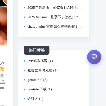
办？2025 最新解决教程看这里？
2025年最新版：ANZ银行APP下载
安装全流程详解，国内用户亲测有
2025 年 Gmail 登录不了怎么办？需
效
求专属 ——3 步修复账号异常 + 避
chatgpt plus 官网怎么辨别真假？国
免登录数据丢失
内怎么进官网？
热门标签
💬
上B站看播客 (1)
先在
获取
魔兽世界时光服 (1)
优惠
gemini3.0 (5)
这里
写中
youtube下载 (1)
金钟大 (1)
议大