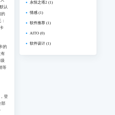
永恒之塔2 (1)
，默认
情感 (1)
们的
元：
软件推荐 (1)
卡
AITO (0)
软件设计 (1)
卡的
没有
高级
稍等
网，登
全部
一